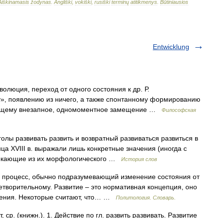
Aiškinamasis
žodynas
.
Angliški
,
vokiški
,
rusiški
terminų
atitikmenys
.
Būtiniausios
Entwicklung
олюция, переход от одного состояния к др. Р.
у», появлению из ничего, а также спонтанному формированию
ающему внезапное, одномоментное замещение …
Философская
ы развивать развить и возвратный развиваться развиться в
ца XVIII в. выражали лишь конкретные значения (иногда с
текающие из их морфологического …
История слов
 процесс, обычно подразумевающий изменение состояния от
етворительному. Развитие – это нормативная концепция, оно
ления. Некоторые считают, что… …
Политология. Словарь.
ср. (книжн.). 1. Действие по гл. развить развивать. Развитие