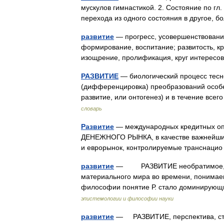
мускулов гимнастикой. 2. Состояние по гл
перехода из одного состояния в другое,
развитие
— прогресс, усовершенствование
формирование, воспитание; развитость, кр
изощрение, пролификация, круг интересов
РАЗВИТИЕ
— биологический процесс тесн
(дифференцировка) преобразований особе
развитие, или онтогенез) и в течение вс
словарь
Развитие
— международных кредитных оп
ДЕНЕЖНОГО РЫНКА, в качестве важнейших
и еврорынок, контролируемые транснац
развитие
— РАЗВИТИЕ необратимое, пос
материального мира во времени, понимае
философии понятие Р. стало доминирующ
эпистемологии и философии науки
развитие
— РАЗВИТИЕ, перспектива, ст