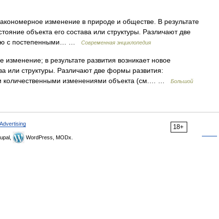
кономерное изменение в природе и обществе. В результате
стояние объекта его состава или структуры. Различают две
ную с постепенными… …
Современная энциклопедия
изменение; в результате развития возникает новое
ва или структуры. Различают две формы развития:
ми количественными изменениями объекта (см.… …
Большой
Advertising
18+
upal,
WordPress, MODx.