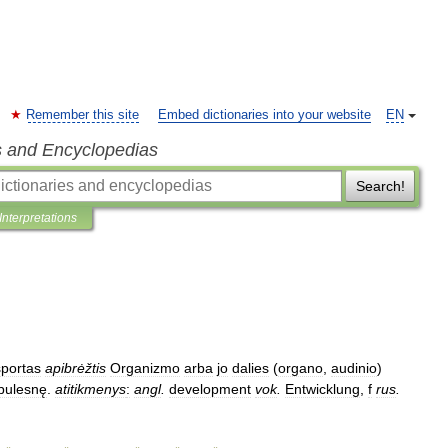
Remember this site
Embed dictionaries into your website
EN
s and Encyclopedias
Search!
Interpretations
sportas
apibrėžtis
Organizmo
arba
jo
dalies
(
organo
,
audinio
)
bulesnę
.
atitikmenys
:
angl
.
development
vok
.
Entwicklung
,
f
rus
.