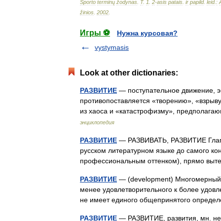
Sporto
terminų
žodynas
.
T
.
1
.
2
-
asis
patais
.
ir
papild
.
leid
.
:
žinios
.
2002
.
Игры ⚽
Нужна курсовая?
vystymasis
Look at other dictionaries:
РАЗВИТИЕ
— поступательное движение, эв
противопоставляется «творению», «взрыв
из хаоса и «катастрофизму», предполаг
энциклопедия
РАЗВИТИЕ
— РАЗВИВАТЬ, РАЗВИТИЕ Глагол
русском литературном языке до самого кон
профессиональным оттенком), прямо вы
РАЗВИТИЕ
— (development) Многомерный
менее удовлетворительного к более удовл
не имеет единого общепринятого опреде
РАЗВИТИЕ
— РАЗВИТИЕ, развития, мн. нет, 