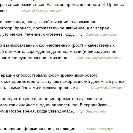
. развиться развиваться. Развитие промышленности. 3. Процесс
 более… …
Толковый словарь Ушакова
, эволюция, рост; вырабатывание, выковывание,
угозор; процесс, поступательное движение, шаг вперед,
, уточнение, течение, онтогенез, ход,… …
Словарь синонимов
о взаимосвязанных количественных (рост) и качественных
й с момента зарождения до конца жизни (индивидуальное
его времени существования жизни на …
Большой Энциклопедический
ераций способствовало формированиюмирового
 секторов которого выступают американский денежный рынок
ио нальными банками и международными… …
Финансовый словарь
тупательное изменение предметов духовного и
мом как линейное и однонаправленное. В европейской
им в Новое время, когда утвердилась… …
Энциклопедия
ановление, формирование, эволюция …
Словарь-тезаурус