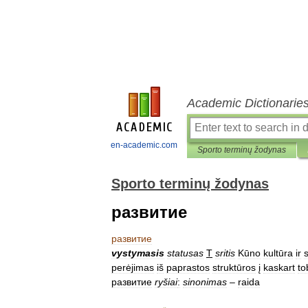
Academic Dictionarie
en-academic.com
Sporto terminų žodynas
Sporto terminų žodynas
развитие
развитие
vystymasis
statusas
T
sritis
Kūno
kultūra
ir
perėjimas
iš
paprastos
struktūros
į
kaskart
to
развитие
ryšiai
:
sinonimas
–
raida